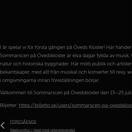
I år spelar vi för första gången på Öveds Kloster! Här hände
Sommarscen på Övedskloster är elva dagar fyllda av musik, t
natur och historiska byggnader. Här möts publik och artist
bekantskaper, med allt från musikal och konserter till rev
i omgivningarna innan föreställningen börjar.
Välkommen till Sommarscen på Övedskloster den 15–25 juli
Biljetter:
https://billetto.se/users/sommarscen-pa-ovedsklos
FÖREGÅENDE
Stadsrundtur i Ystad med veteranbrandbil