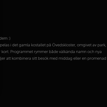
dem :)
pelas i det gamla kostallet på Övedskloster, omgivet av park,
ng är kort. Programmet rymmer både välkända namn och nya
äljer att kombinera sitt besök med middag eller en promenad