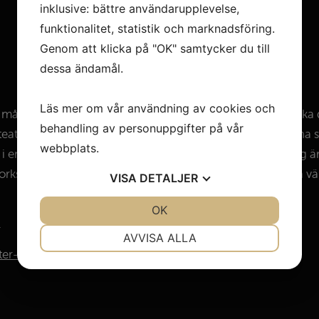
inklusive: bättre användarupplevelse,
funktionalitet, statistik och marknadsföring.
Genom att klicka på "OK" samtycker du till
dessa ändamål.
Läs mer om vår användning av cookies och
r många andra roliga saker i sommar. Så passa på att besöka 
behandling av personuppgifter på vår
eater, humor, dans och familjeaktiviteter.
Föreställningarna s
webbplats.
er i en personlig miljö där avståndet mellan scen och salo
y, workshops och scenkonst för både barn och vuxna. Många v
VISA
DETALJER
JA
NEJ
OK
JA
NEJ
.
NÖDVÄNDIG
INSTÄLLNINGAR
AVVISA ALLA
ter-for-fun-productions
JA
NEJ
JA
NEJ
MARKNADSFÖRING
STATISTIK