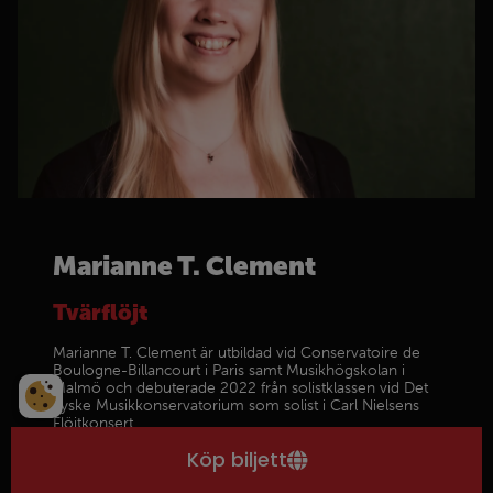
Marianne T. Clement
Tvärflöjt
Marianne T. Clement är utbildad vid Conservatoire de
Boulogne-Billancourt i Paris samt Musikhögskolan i
Malmö och debuterade 2022 från solistklassen vid Det
Jyske Musikkonservatorium som solist i Carl Nielsens
Flöjtkonsert.
Köp biljett
Marianne har vikarierat och haft kontrakt i orkestrar
såsom Aarhus Symfoniorkester, Sønderjyllands
Symfoniorkester, Jönköping Sinfonietta och Malmö