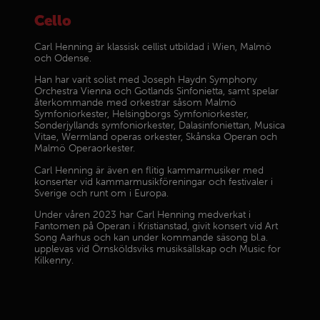
Cello
Carl Henning är klassisk cellist utbildad i Wien, Malmö
och Odense.
Han har varit solist med Joseph Haydn Symphony
Orchestra Vienna och Gotlands Sinfonietta, samt spelar
återkommande med orkestrar såsom Malmö
Symfoniorkester, Helsingborgs Symfoniorkester,
Sønderjyllands symfoniorkester, Dalasinfoniettan, Musica
Vitae, Wermland operas orkester, Skånska Operan och
Malmö Operaorkester.
Carl Henning är även en flitig kammarmusiker med
konserter vid kammarmusikföreningar och festivaler i
Sverige och runt om i Europa.
Under våren 2023 har Carl Henning medverkat i
Fantomen på Operan i Kristianstad, givit konsert vid Art
Song Aarhus och kan under kommande säsong bl.a.
upplevas vid Örnsköldsviks musiksällskap och Music for
Kilkenny.