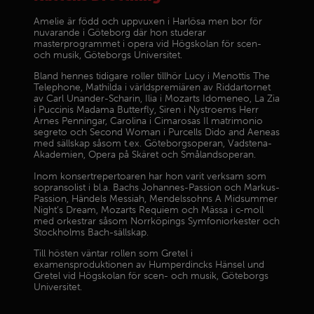
Amelie är född och uppvuxen i Harlösa men bor för
nuvarande i Göteborg där hon studerar
masterprogrammet i opera vid Högskolan för scen-
och musik, Göteborgs Universitet.
Bland hennes tidigare roller tillhör Lucy i Menottis The
Telephone, Mathilda i världspremiären av Riddartornet
av Carl Unander-Scharin, Ilia i Mozarts Idomeneo, La Zia
i Puccinis Madama Butterfly, Siren i Nystroems Herr
Arnes Penningar, Carolina i Cimarosas Il matrimonio
segreto och Second Woman i Purcells Dido and Aeneas
med sällskap såsom t.ex. Göteborgsoperan, Vadstena-
Akademien, Opera på Skäret och Smålandsoperan.
Inom konsertrepertoaren har hon varit verksam som
sopransolist i bl.a. Bachs Johannes-Passion och Markus-
Passion, Händels Messiah, Mendelssohns A Midsummer
Night’s Dream, Mozarts Requiem och Mässa i c-moll
med orkestrar såsom Norrköpings Symfoniorkester och
Stockholms Bach-sällskap.
Till hösten väntar rollen som Gretel i
examensproduktionen av Humperdincks Hänsel und
Gretel vid Högskolan för scen- och musik, Göteborgs
Universitet.