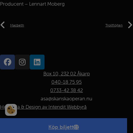
Producent – Lennart Moberg
Macbeth
Trollflöjten
Box 10, 232 02 Åkarp
040-18 75 95
0733-42 38 42
asa@skanskaoperan.nu
Hemsida & Design av Intendit Webbyrå
Köp biljett