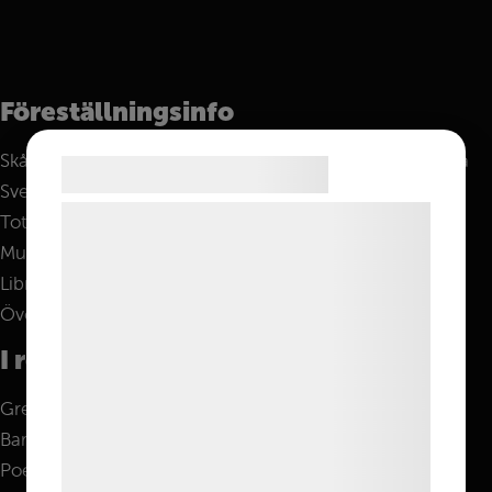
Föreställningsinfo
Skånska Operan gav 1996 Kärlek på prov på turné i södra
Samtykke til cookies
Sverige.
Vi og vores samarbejdspartnere bruger
Totalt 10 föreställningar under perioden 27 juni – 14 juli.
teknologier, herunder cookies, til at
Musik: Gioaccino Rossini
indsamle oplysninger om dig til forskellige
Libretto: Luigi Romanelli
formål, herunder: Tilpasning af annoncering,
Översättning: Christian Fürst Myrup
bedre brugeroplevelse, funktionalitet,
I rollerna
statistik og marketing. Disse oplysninger
kan blive delt med annoncerings- og
Greve Asdrubale – Jonas Holst
analysepartnere, som kan kombinere dem
Baronessa Clarissa – Ingrid Köhler
med data, du tidligere har givet dem eller
Poeten Giocondo – Magnus Karlberg